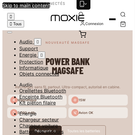
OBJETS CONNECTÉS
Skip to main content

Connexion

Tous
Audio

NOUVEAUTÉ MAGSAFE
Support
Energie

POWER BANK
Protection
MAGSAFE
Informatique
Objets connectés
Audio
Rechargez sans fil, partout. Ultra-compact, autorisé en cabine.
Oreillettes Bluetooth
Enceinte Bluetooth
Magnétique
15W
Kit piéton filaire
5 000 mAh
Avion OK
Energie
Chargeur secteur
Chargeur voiture
Découvrir →
Toutes les batteries
Batterie de secours