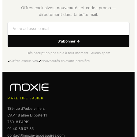
Offres exclusives, nouveautés et codes promo —
directement dans ta boîte mail.
S'abonner →
Désinscription possible à tout moment · Aucun spam
✓
✓
Offres exclusives
Nouveautés en avant-première
MAKE LIFE EASIER
189 rue d'Aubervilliers
CAP 18 allée D porte 11
75018 PARIS
01 40 39 07 86
contact@moxie-accessoires.com