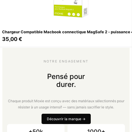
Chargeur Compatible Macbook connectique MagSafe 
35,00 €
NOTRE ENGAGEMENT
Pensé pour
durer.
Chaque produit Moxie est conçu avec des matériaux sélectionnés pour
résister à un usage intensif — sans jamais sacrifier le style.
Découvrir la marque →
+50k
1000+